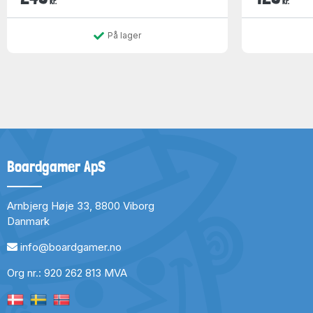
kr.
kr.
På lager
Boardgamer ApS
Arnbjerg Høje 33, 8800 Viborg
Danmark
info@boardgamer.no
Org nr.: 920 262 813 MVA