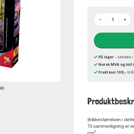
−
+
På lager
- sendes i 
Norsk MVA og toll 
Frakt kun 109,-
til 
e):
Produktbeskr
Brikkestørrelsen i dett
Til sammenligning er en
2
cm
.