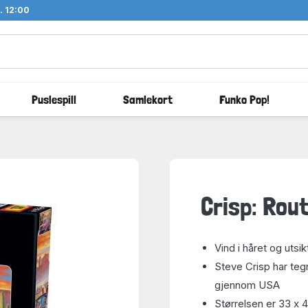
l. 12:00
Puslespill
Samlekort
Funko Pop!
Crisp: Rou
Vind i håret og utsik
Steve Crisp har teg
gjennom USA
Størrelsen er 33 x 