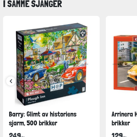
I SAMME SJANGER
Barry: Glimt av historiens
Arrinera 
sjarm, 500 brikker
brikker
249
129