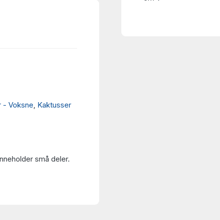
r - Voksne
,
Kaktusser
Inneholder små deler.