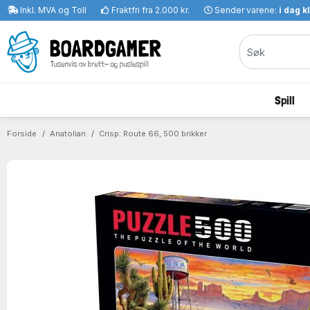
Inkl. MVA og Toll
Fraktfri fra 2.000 kr.
Sender varene:
i dag k
Spill
Forside
Anatolian
Crisp: Route 66, 500 brikker