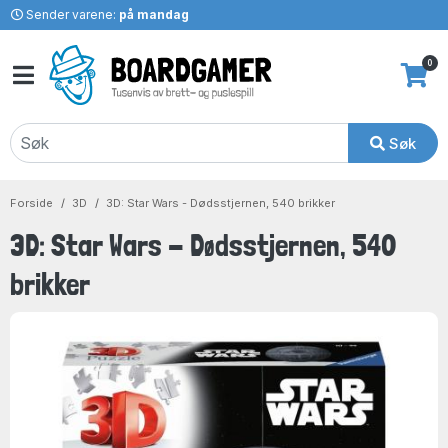
Sender varene:
på mandag
0
Søk
Forside
3D
3D: Star Wars - Dødsstjernen, 540 brikker
3D: Star Wars - Dødsstjernen, 540
brikker