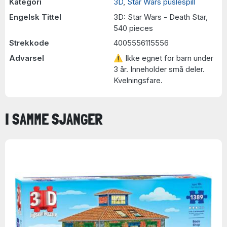
Kategori
3D
,
Star Wars puslespill
Engelsk Tittel
3D: Star Wars - Death Star,
540 pieces
Strekkode
4005556115556
Advarsel
⚠ Ikke egnet for barn under
3 år. Inneholder små deler.
Kvelningsfare.
I SAMME SJANGER