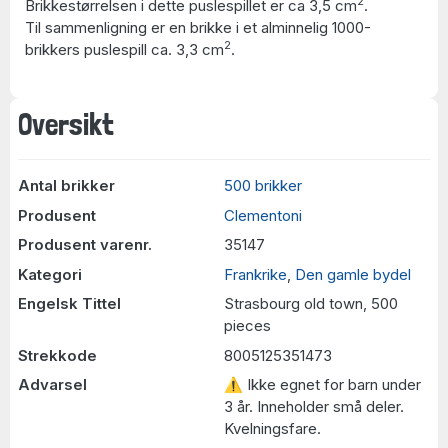
2
Brikkestørrelsen i dette puslespillet er ca 3,5 cm
.
Til sammenligning er en brikke i et alminnelig 1000-
2
brikkers puslespill ca. 3,3 cm
.
Oversikt
Antal brikker
500 brikker
Produsent
Clementoni
Produsent varenr.
35147
Kategori
Frankrike
,
Den gamle bydel
Engelsk Tittel
Strasbourg old town, 500
pieces
Strekkode
8005125351473
Advarsel
⚠ Ikke egnet for barn under
3 år. Inneholder små deler.
Kvelningsfare.