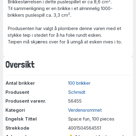
2
Brikkestørrelsen i dette puslespillet er ca 8,6 cm
.
Til sammenligning er en brikke i et alminnelig 1000-
2
brikkers puslespill ca. 3,3 cm
.
Produsenten har valgt å plombere denne varen med et
stykke teip i stedet for å ha folie rundt esken.
Teipen må skjæres over for å unngå at esken rives i to.
Oversikt
Antal brikker
100 brikker
Produsent
Schmidt
Produsent varenr.
56455
Kategori
Verdensrommet
Engelsk Tittel
Space fun, 100 pieces
Strekkode
4001504564551