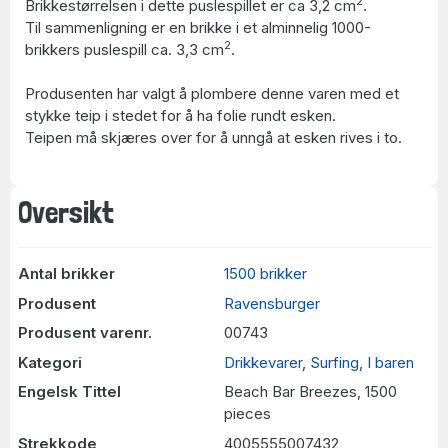
2
Brikkestørrelsen i dette puslespillet er ca 3,2 cm
.
Til sammenligning er en brikke i et alminnelig 1000-
2
brikkers puslespill ca. 3,3 cm
.
Produsenten har valgt å plombere denne varen med et
stykke teip i stedet for å ha folie rundt esken.
Teipen må skjæres over for å unngå at esken rives i to.
Oversikt
Antal brikker
1500 brikker
Produsent
Ravensburger
Produsent varenr.
00743
Kategori
Drikkevarer
,
Surfing
,
I baren
Engelsk Tittel
Beach Bar Breezes, 1500
pieces
Strekkode
4005555007432