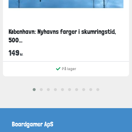
København: Nyhavns farger i skumringstid,
500...
149
kr.
På lager
Boardgamer ApS