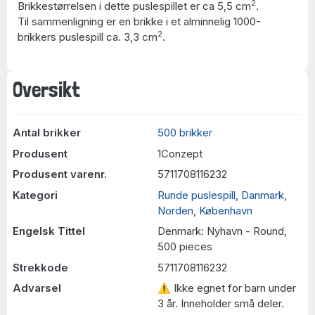
2
Brikkestørrelsen i dette puslespillet er ca 5,5 cm
.
Til sammenligning er en brikke i et alminnelig 1000-
2
brikkers puslespill ca. 3,3 cm
.
Oversikt
Antal brikker
500 brikker
Produsent
1Conzept
Produsent varenr.
5711708116232
Kategori
Runde puslespill
,
Danmark
,
Norden
,
København
Engelsk Tittel
Denmark: Nyhavn - Round,
500 pieces
Strekkode
5711708116232
Advarsel
⚠ Ikke egnet for barn under
3 år. Inneholder små deler.