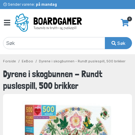
Sender varene:
på mandag
0
Søk
Forside
EeBoo
Dyrene i skogbunnen - Rundt puslespill, 500 brikker
Dyrene i skogbunnen - Rundt
puslespill, 500 brikker