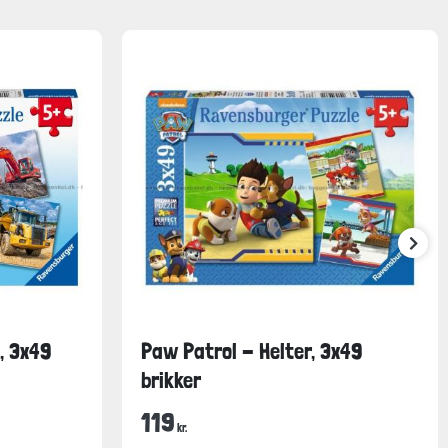
, 3x49
Paw Patrol - Helter, 3x49
brikker
119
kr.