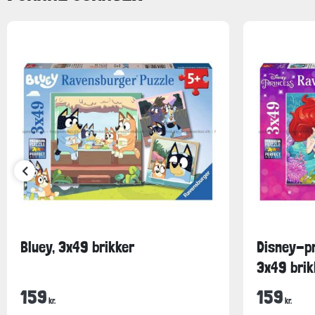
Bluey, 3x49 brikker
Disney-pr
3x49 brik
159
159
kr.
kr.