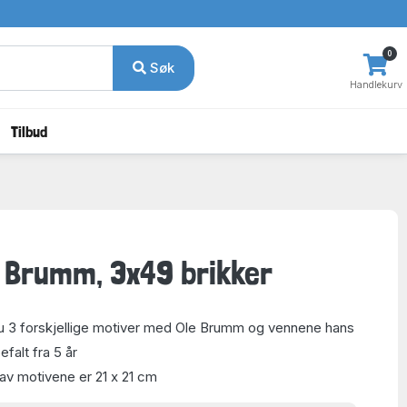
0
Søk
Handlekurv
Tilbud
e Brumm, 3x49 brikker
du 3 forskjellige motiver med Ole Brumm og vennene hans
falt fra 5 år
 av motivene er 21 x 21 cm