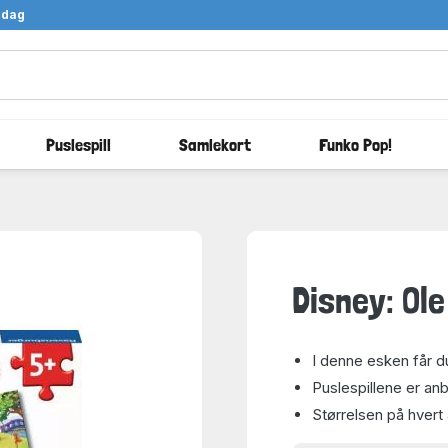
ndag
Puslespill
Samlekort
Funko Pop!
Disney: Ol
I denne esken får 
Puslespillene er anbe
Størrelsen på hvert