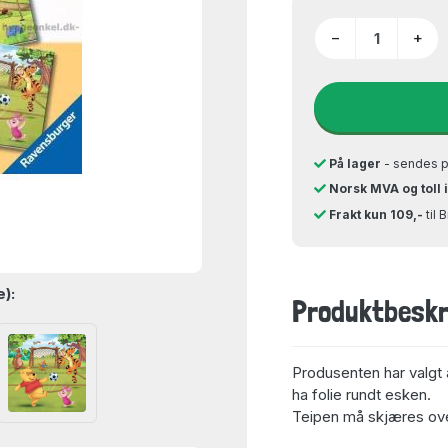
−
+
På lager
- sendes 
Norsk MVA og toll 
Frakt kun 109,-
til 
e):
Produktbeskr
Produsenten har valgt 
ha folie rundt esken.
Teipen må skjæres over