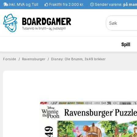
Inkl. MVA og Toll
Fraktfri fra 2.000 kr.
Sender varene:
på ma
Spill
Forside
Ravensburger
Disney: Ole Brumm, 3x49 brikker