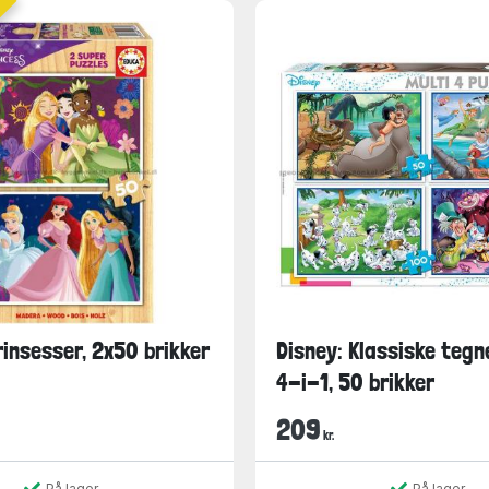
insesser, 2x50 brikker
Disney: Klassiske tegn
4-i-1, 50 brikker
209
kr.
På lager
På lager