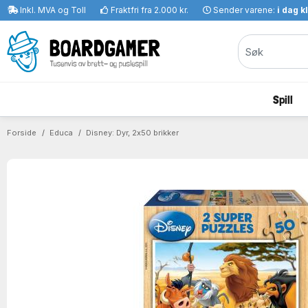
Inkl. MVA og Toll
Fraktfri fra 2.000 kr.
Sender varene:
i dag k
Spill
Forside
Educa
Disney: Dyr, 2x50 brikker