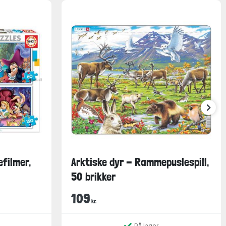
efilmer,
Arktiske dyr - Rammepuslespill,
50 brikker
109
kr.
På lager