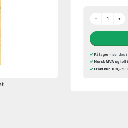
−
+
På lager
- sendes i 
Norsk MVA og toll 
Frakt kun 109,-
til 
e):