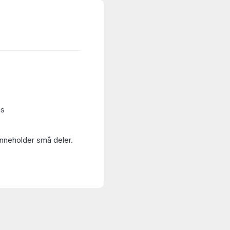
es
Inneholder små deler.