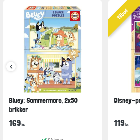
Tilbud
Bluey: Sommermoro, 2x50
Disney-pr
brikker
169
119
kr.
kr.
På lager