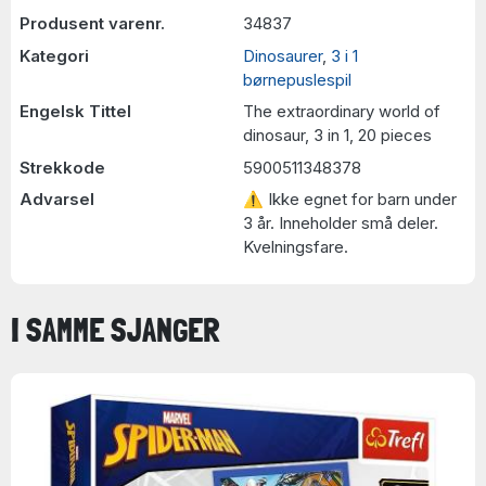
Produsent varenr.
34837
Kategori
Dinosaurer
,
3 i 1
børnepuslespil
Engelsk Tittel
The extraordinary world of
dinosaur, 3 in 1, 20 pieces
Strekkode
5900511348378
Advarsel
⚠ Ikke egnet for barn under
3 år. Inneholder små deler.
Kvelningsfare.
I SAMME SJANGER