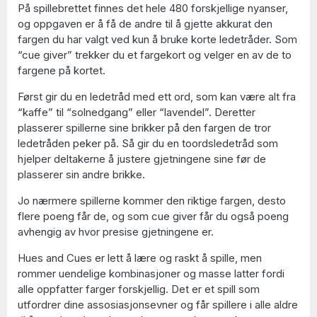
På spillebrettet finnes det hele 480 forskjellige nyanser,
og oppgaven er å få de andre til å gjette akkurat den
fargen du har valgt ved kun å bruke korte ledetråder. Som
“cue giver” trekker du et fargekort og velger en av de to
fargene på kortet.
Først gir du en ledetråd med ett ord, som kan være alt fra
“kaffe” til “solnedgang” eller “lavendel”. Deretter
plasserer spillerne sine brikker på den fargen de tror
ledetråden peker på. Så gir du en toordsledetråd som
hjelper deltakerne å justere gjetningene sine før de
plasserer sin andre brikke.
Jo nærmere spillerne kommer den riktige fargen, desto
flere poeng får de, og som cue giver får du også poeng
avhengig av hvor presise gjetningene er.
Hues and Cues er lett å lære og raskt å spille, men
rommer uendelige kombinasjoner og masse latter fordi
alle oppfatter farger forskjellig. Det er et spill som
utfordrer dine assosiasjonsevner og får spillere i alle aldre