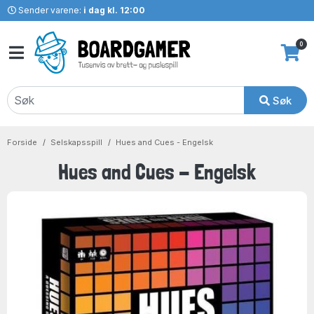
Sender varene:
i dag kl. 12:00
0
Søk
Forside
Selskapsspill
Hues and Cues - Engelsk
Hues and Cues - Engelsk