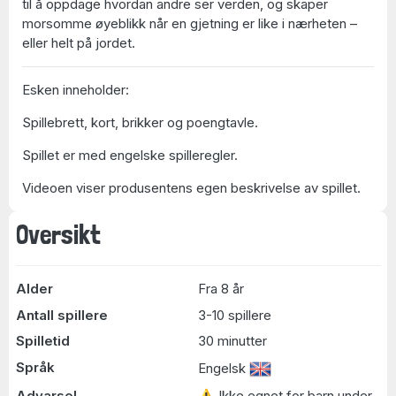
til å oppdage hvordan andre ser verden, og skaper
morsomme øyeblikk når en gjetning er like i nærheten –
eller helt på jordet.
Esken inneholder:
Spillebrett, kort, brikker og poengtavle.
Spillet er med engelske spilleregler.
Videoen viser produsentens egen beskrivelse av spillet.
Oversikt
Alder
Fra 8 år
Antall spillere
3-10 spillere
Spilletid
30 minutter
Språk
Engelsk
Advarsel
⚠ Ikke egnet for barn under