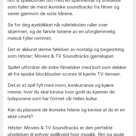
rett til spillebordet ditt med en spennende ny utvidelse
som hyller de mest ikoniske soundtracks fra filmer og
serier gjennom de siste tiårene.
Se for deg øyeblikket når rulleteksten ruller over
skjermen, og de første tonene av en uforglemmelig
melodi fyller rommet.
Det er akkurat denne følelsen av nostalgi og begeistring
som Hitster: Movies & TV Soundtracks gjenskaper.
Spillet utfordrer din indre filmelsker med kort som dekker
alt fra episke blockbuster-scores til kjente TV-temaer.
Det er et spill fylt med moro, konkurranse og kjære
minner, hvor du skal bevise hvor godt du kjenner de
lydsporene som har formet vår felles kultur.
Kan du plassere de ikoniske hitene og bevise at du er en
ekte cinefil?
Hitster: Movies & TV Soundtracks er den perfekte
utvidelsen til enhver spillkveld hvor musikk, film og gode