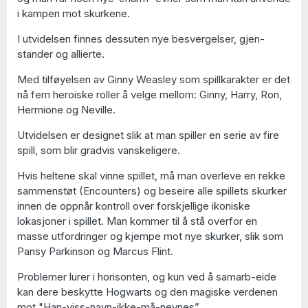
i kampen mot skurkene.
I utvidelsen finnes dessuten nye besvergelser, gjen-
stander og allierte.
Med tilføyelsen av Ginny Weasley som spillkarakter er det
nå fem heroiske roller å velge mellom: Ginny, Harry, Ron,
Hermione og Neville.
Utvidelsen er designet slik at man spiller en serie av fire
spill, som blir gradvis vanskeligere.
Hvis heltene skal vinne spillet, må man overleve en rekke
sammenstøt (Encounters) og beseire alle spillets skurker
innen de oppnår kontroll over forskjellige ikoniske
lokasjoner i spillet. Man kommer til å stå overfor en
masse utfordringer og kjempe mot nye skurker, slik som
Pansy Parkinson og Marcus Flint.
Problemer lurer i horisonten, og kun ved å samarb-eide
kan dere beskytte Hogwarts og den magiske verdenen
mot "Han-viss-navn-ikke-må-nevnes”.