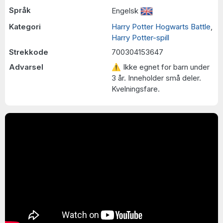
Språk
Engelsk
Kategori
Harry Potter Hogwarts Battle
,
Harry Potter-spill
Strekkode
700304153647
Advarsel
⚠ Ikke egnet for barn under
3 år. Inneholder små deler.
Kvelningsfare.