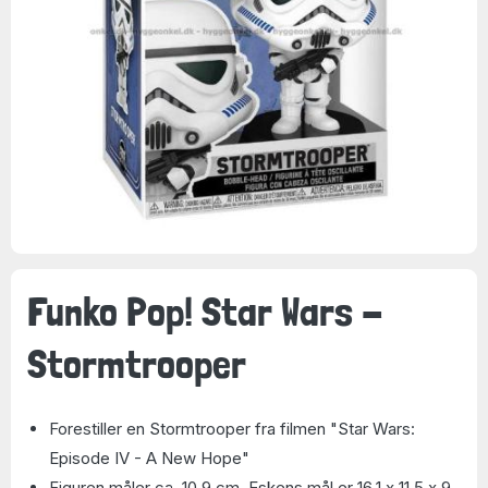
Funko Pop! Star Wars -
Stormtrooper
Forestiller en Stormtrooper fra filmen "Star Wars:
Episode IV - A New Hope"
Figuren måler ca. 10,9 cm. Eskens mål er 16,1 x 11,5 x 9