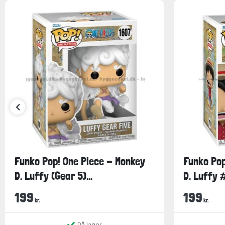
Funko Pop! One Piece - Monkey
Funko Pop
D. Luffy (Gear 5)...
D. Luffy 
199
199
kr.
kr.
På lager