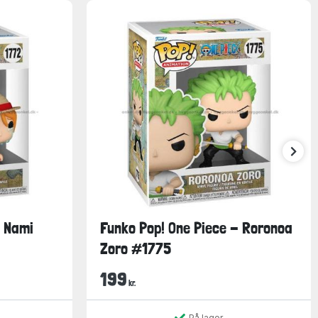
- Nami
Funko Pop! One Piece - Roronoa
Zoro #1775
199
kr.
På lager