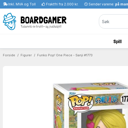
Inkl. MVA og Toll
Fraktfri fra 2.000 kr.
Sender varene:
på ma
Spill
Forside
Figurer
Funko Pop! One Piece - Sanji #1773