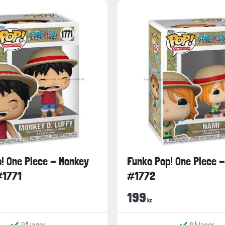
! One Piece - Monkey
Funko Pop! One Piece 
#1771
#1772
199
kr.
På lager
På lager