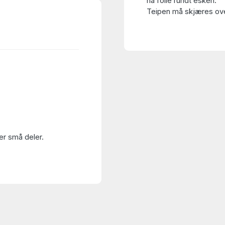
ha folie rundt esken.
Teipen må skjæres over
er små deler.