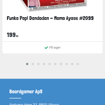
Funko Pop! Dandadan - Momo Ayase #2099
199
kr.
På lager
Boardgamer ApS
Arnbjerg Høje 33, 8800 Viborg