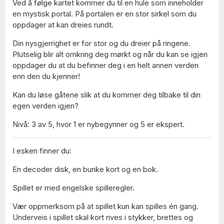
Ved å følge kartet kommer du til en hule som inneholder
en mystisk portal. På portalen er en stor sirkel som du
oppdager at kan dreies rundt.
Din nysgjerrighet er for stor og du dreier på ringene.
Plutselig blir alt omkring deg mørkt og når du kan se igjen
oppdager du at du befinner deg i en helt annen verden
enn den du kjenner!
Kan du løse gåtene slik at du kommer deg tilbake til din
egen verden igjen?
Nivå: 3 av 5, hvor 1 er nybegynner og 5 er ekspert.
I esken finner du:
En decoder disk, en bunke kort og en bok.
Spillet er med engelske spilleregler.
Vær oppmerksom på at spillet kun kan spilles én gang.
Underveis i spillet skal kort rives i stykker, brettes og