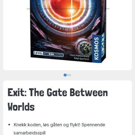
Exit: The Gate Between
Worlds
Knekk koden, løs gåten og flykt! Spennende
samarbeidsspill