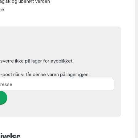
agisk og uberørt verden
ere
verre ikke på lager for øyeblikket.
post når vi får denne varen på lager igjen:
d
ivelse