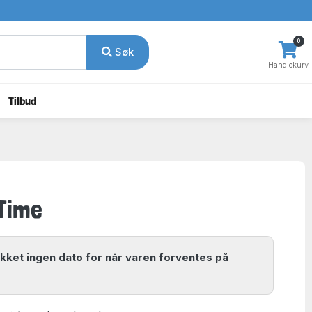
0
Søk
Handlekurv
Tilbud
Time
ikket ingen dato for når varen forventes på