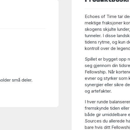
Echoes of Time tar deg
mektige fraksjoner kont
skogens skjulte lunde
tunneler. I disse land
tidens rytme, og kun d
kontroll over de legend
Spillet er bygget opp 
seg gjennom din tidsre
Fellowship. Når kortene
evner og styrker som k
holder små deler.
synergier eller sikre 
og artefakter.
I hver runde balanserer
fremskynde tiden eller 
både gir umiddelbare e
Sources du allerede har
bare hvis ditt Fellowshi