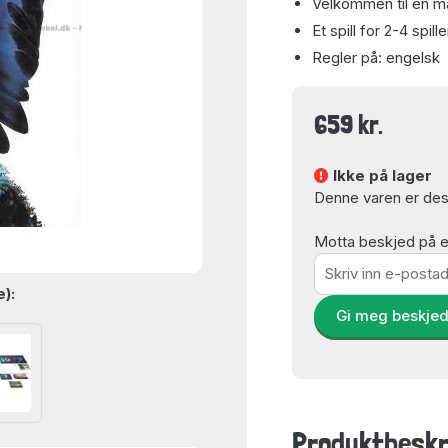
Velkommen til en m
Et spill for 2-4 spill
Regler på: engelsk
659 kr.
Ikke på lager
Denne varen er dess
Motta beskjed på e-
e):
Gi meg beskje
Produktbeskr