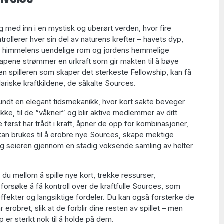
 med inn i en mystisk og uberørt verden, hvor fire
rollerer hver sin del av naturens krefter – havets dyp,
r, himmelens uendelige rom og jordens hemmelige
skapene strømmer en urkraft som gir makten til å bøye
en spilleren som skaper det sterkeste Fellowship, kan få
ariske kraftkildene, de såkalte Sources.
rundt en elegant tidsmekanikk, hvor kort sakte beveger
kke, til de “våkner” og blir aktive medlemmer av ditt
 først har trådt i kraft, åpner de opp for kombinasjoner,
an brukes til å erobre nye Sources, skape mektige
deg seieren gjennom en stadig voksende samling av helter
 du mellom å spille nye kort, trekke ressurser,
forsøke å få kontroll over de kraftfulle Sources, som
ffekter og langsiktige fordeler. Du kan også forsterke de
 erobret, slik at de forblir dine resten av spillet – men
p er sterkt nok til å holde på dem.