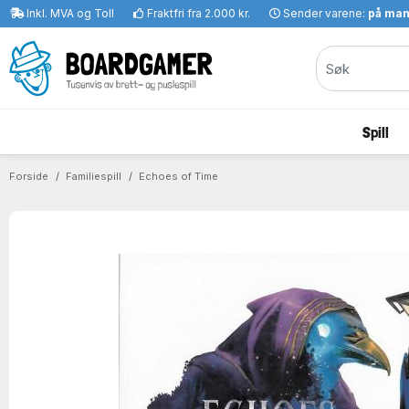
Inkl. MVA og Toll
Fraktfri fra 2.000 kr.
Sender varene:
på ma
Spill
Forside
Familiespill
Echoes of Time