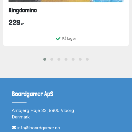
Kingdomino
229
kr.
På lager
Boardgamer ApS
Arnbjerg Høje 33, 8800 Viborg
Danmark
info@boardgamer.no