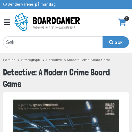
Sender varene:
på mandag
0
Søk
Forside
Strategispill
Detective: A Modern Crime Board Game
Detective: A Modern Crime Board
Game