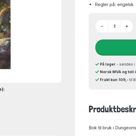
Regler på: engelsk
−
+
På lager
- sendes i 
Norsk MVA og toll 
Frakt kun 109,-
til 
e):
Produktbeskr
Bok til bruk i Dungeon