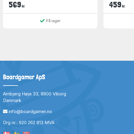
569
459
kr.
kr.
På lager
Boardgamer ApS
Arnbjerg Høje 33, 8800 Viborg
Danmark
info@boardgamer.no
Org nr.: 920 262 813 MVA