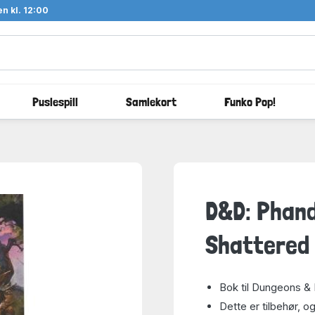
n kl. 12:00
Puslespill
Samlekort
Funko Pop!
D&D: Phand
Shattered 
Bok til Dungeons &
Dette er tilbehør, og