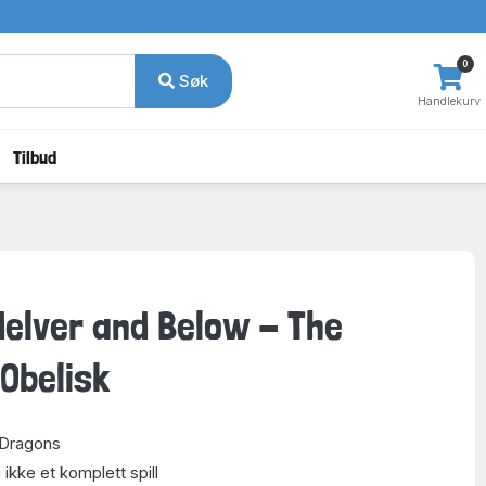
0
Søk
Handlekurv
Tilbud
elver and Below - The
Obelisk
 Dragons
 ikke et komplett spill