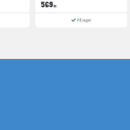
569
kr.
På lager