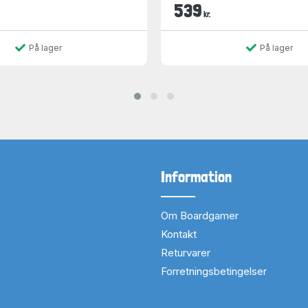
539
kr.
På lager
På lager
Information
Om Boardgamer
Kontakt
Returvarer
Forretningsbetingelser