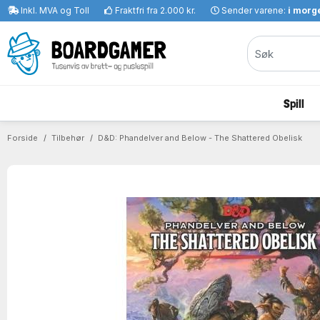
Inkl. MVA og Toll
Fraktfri fra 2.000 kr.
Sender varene:
i morge
Spill
Forside
Tilbehør
D&D: Phandelver and Below - The Shattered Obelisk