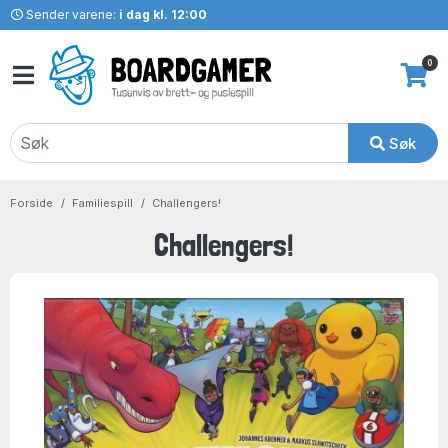
Sender varene:
i dag kl. 12:00
0
Søk
Forside
Familiespill
Challengers!
Challengers!