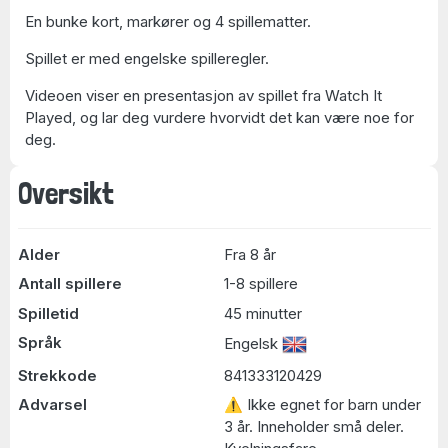
En bunke kort, markører og 4 spillematter.
Spillet er med engelske spilleregler.
Videoen viser en presentasjon av spillet fra Watch It
Played, og lar deg vurdere hvorvidt det kan være noe for
deg.
Oversikt
Alder
Fra 8 år
Antall spillere
1-8 spillere
Spilletid
45 minutter
Språk
Engelsk
Strekkode
841333120429
Advarsel
⚠ Ikke egnet for barn under
3 år. Inneholder små deler.