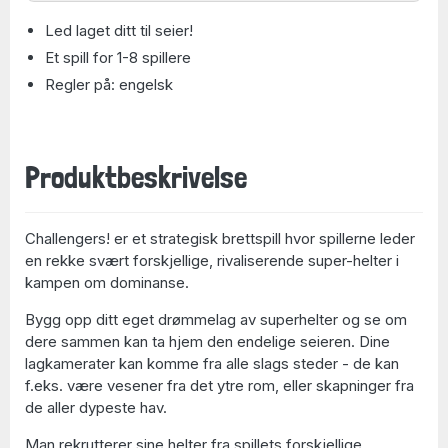
Led laget ditt til seier!
Et spill for 1-8 spillere
Regler på: engelsk
Produktbeskrivelse
Challengers! er et strategisk brettspill hvor spillerne leder
en rekke svært forskjellige, rivaliserende super-helter i
kampen om dominanse.
Bygg opp ditt eget drømmelag av superhelter og se om
dere sammen kan ta hjem den endelige seieren. Dine
lagkamerater kan komme fra alle slags steder - de kan
f.eks. være vesener fra det ytre rom, eller skapninger fra
de aller dypeste hav.
Man rekrutterer sine helter fra spillets forskjellige