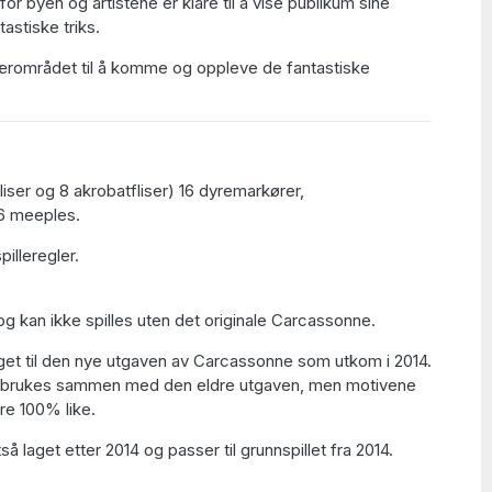
for byen og artistene er klare til å vise publikum sine
astiske triks.
 nærområdet til å komme og oppleve de fantastiske
fliser og 8 akrobatfliser) 16 dyremarkører,
 6 meeples.
illeregler.
og kan ikke spilles uten det originale Carcassonne.
get til den nye utgaven av Carcassonne som utkom i 2014.
t brukes sammen med den eldre utgaven, men motivene
re 100% like.
å laget etter 2014 og passer til grunnspillet fra 2014.