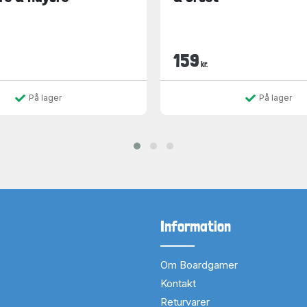
159
kr.
På lager
På lager
Information
Om Boardgamer
Kontakt
Returvarer