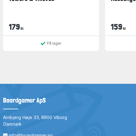
179
159
kr.
kr.
På lager
Boardgamer ApS
Arnbjerg Høje 33, 8800 Viborg
Danmark
info@boardgamer.no