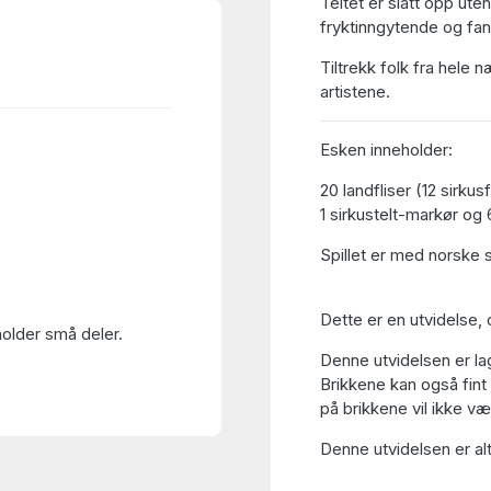
Teltet er slått opp uten
fryktinngytende og fant
Tiltrekk folk fra hele
artistene.
Esken inneholder:
20 landfliser (12 sirkus
1 sirkustelt-markør og
Spillet er med norske sp
Dette er en utvidelse, 
holder små deler.
Denne utvidelsen er la
Brikkene kan også fin
på brikkene vil ikke væ
Denne utvidelsen er alts