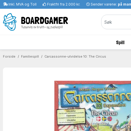
Inkl. MVA og Toll
Fraktfri fra 2.000 kr.
Sender varene:
på ma
Spill
Forside
Familiespill
Carcassonne-utvidelse 10: The Circus