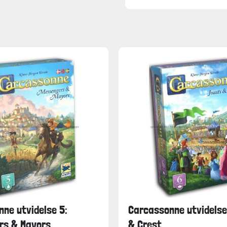
ne utvidelse 5:
Carcassonne utvidelse
rs & Mayors
& Crest