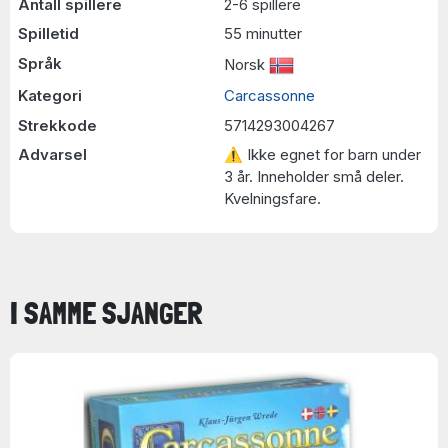
Antall spillere
2-6 spillere
Spilletid
55 minutter
Språk
Norsk
Kategori
Carcassonne
Strekkode
5714293004267
Advarsel
⚠ Ikke egnet for barn under
3 år. Inneholder små deler.
Kvelningsfare.
I SAMME SJANGER