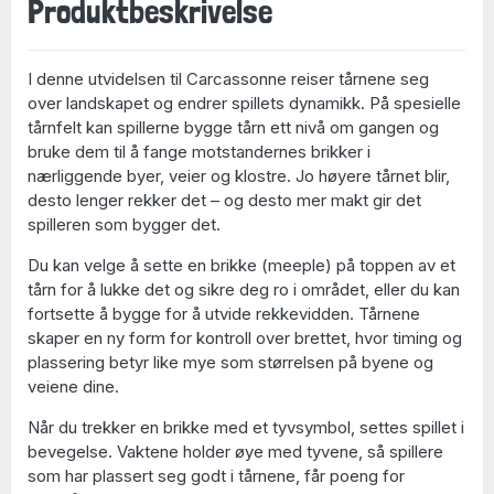
Produktbeskrivelse
I denne utvidelsen til
Carcassonne
reiser tårnene seg
over landskapet og endrer spillets dynamikk. På spesielle
tårnfelt kan spillerne bygge tårn ett nivå om gangen og
bruke dem til å fange motstandernes brikker i
nærliggende byer, veier og klostre. Jo høyere tårnet blir,
desto lenger rekker det – og desto mer makt gir det
spilleren som bygger det.
Du kan velge å sette en brikke (meeple) på toppen av et
tårn for å lukke det og sikre deg ro i området, eller du kan
fortsette å bygge for å utvide rekkevidden. Tårnene
skaper en ny form for kontroll over brettet, hvor timing og
plassering betyr like mye som størrelsen på byene og
veiene dine.
Når du trekker en brikke med et tyvsymbol, settes spillet i
bevegelse. Vaktene holder øye med tyvene, så spillere
som har plassert seg godt i tårnene, får poeng for