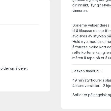
gir innsikt, Tyr gir st
vinneren.
Spillerne velger deres
til å tilpasse denne ti
avgjøres av styrken på
Hold øye med dine mots
å forutse hvilke kort de
rette kortene kan gi en
måten å tape på er å 
holder små deler.
I esken finner du:
49 miniatyrfigurer i pla
4 klanoversikter - 2 hj
Spillet er på engelsk o