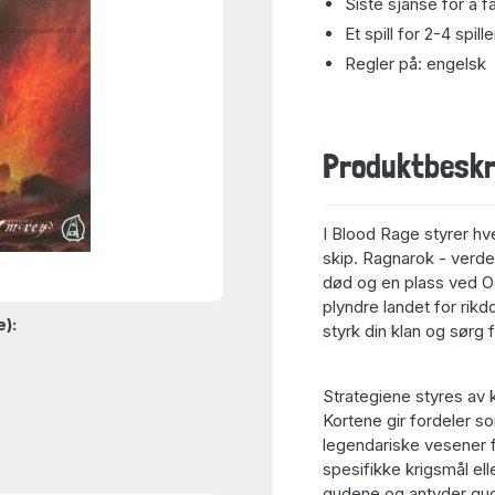
Siste sjanse for å f
Et spill for 2-4 spill
Regler på: engelsk
Produktbeskr
I Blood Rage styrer hve
skip. Ragnarok - verden
død og en plass ved Odi
plyndre landet for rikd
e):
styrk din klan og sørg 
Strategiene styres av 
Kortene gir fordeler so
legendariske vesener f
spesifikke krigsmål elle
gudene og antyder gude