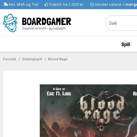
Inkl. MVA og Toll
Fraktfri fra 2.000 kr.
Sender varene:
i morge
Spill
Forside
Strategispill
Blood Rage