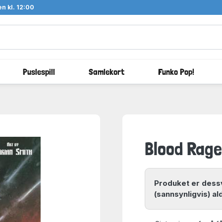
n kl. 12:00
Puslespill
Samlekort
Funko Pop!
Blood Rage
Produket er dessv
(sannsynligvis) al