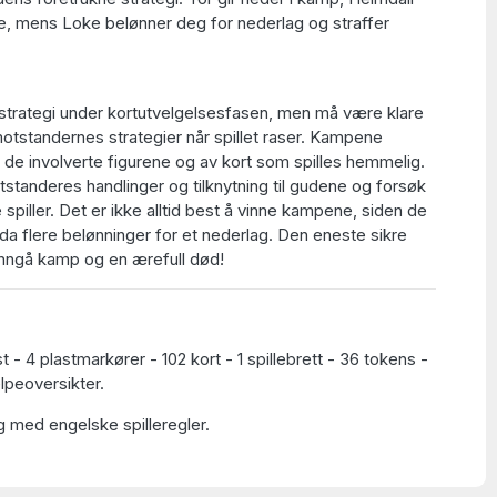
yrke, mens Loke belønner deg for nederlag og straffer
 strategi under kortutvelgelsesfasen, men må være klare
l motstandernes strategier når spillet raser. Kampene
 de involverte figurene og av kort som spilles hemmelig.
tanderes handlinger og tilknytning til gudene og forsøk
 spiller. Det er ikke alltid best å vinne kampene, siden de
da flere belønninger for et nederlag. Den eneste sikre
unngå kamp og en ærefull død!
st - 4 plastmarkører - 102 kort - 1 spillebrett - 36 tokens -
elpeoversikter.
g med engelske spilleregler.