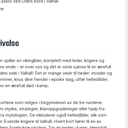
å plass ved Odins bord i Valhall
ere
ivelse
r spiller en vikingklan, komplett med leder, krigere og
s ende - er over oss og det er siste sjanse til en ærefull
ns side i Valhall! Det er mange veier til heder: invader og
ommer, knus dine fiender i episke slag, utfør heltedåder,
for en ærefull død i kamp.
kortene som velges i begynnelsen av de tre rundene.
m styrke, strategier, klanoppgraderinger eller hjelp fra
ra mytologien. De inkluderer også heltedåder, slik som
r å sende krigere til Valhall. Hvert kort hører til en av
ns foretrukne strategi. Tor gir heder i kamp, Heimdall