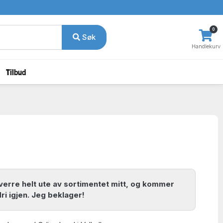
0
Søk
Handlekurv
Tilbud
erre helt ute av sortimentet mitt, og kommer
dri igjen. Jeg beklager!