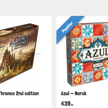
Populær
hrones 2nd edition
Azul - Norsk
439
kr.