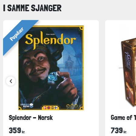
I SAMME SJANGER
Populær
Splendor - Norsk
Game of T
359
739
kr.
kr.