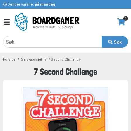
Sender varene:
på mandag
0
Søk
Forside
Selskapsspill
7 Second Challenge
7 Second Challenge