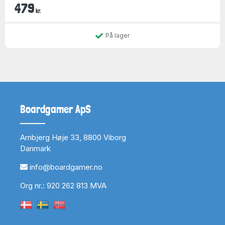
479
kr.
På lager
Boardgamer ApS
Arnbjerg Høje 33, 8800 Viborg
Danmark
info@boardgamer.no
Org nr.: 920 262 813 MVA