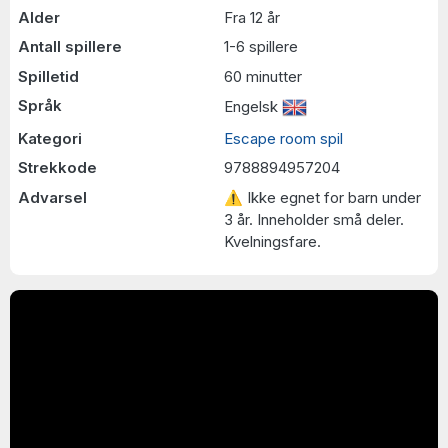
Alder
Fra 12 år
Antall spillere
1-6 spillere
Spilletid
60 minutter
Språk
Engelsk
Kategori
Escape room spil
Strekkode
9788894957204
Advarsel
⚠ Ikke egnet for barn under
3 år. Inneholder små deler.
Kvelningsfare.