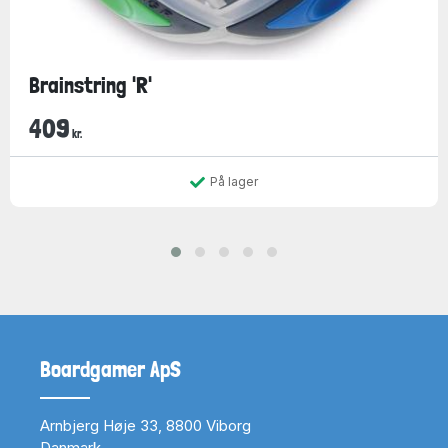
Brainstring 'R'
409
kr.
På lager
Boardgamer ApS
Arnbjerg Høje 33, 8800 Viborg
Danmark