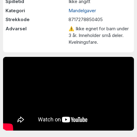
Spilletid
Ikke angitt
Kategori
Mandelgaver
Strekkode
8717278850405
Advarsel
⚠ Ikke egnet for barn under
3 år. Inneholder små deler.
Kvelningsfare.