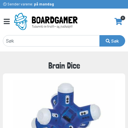
Sender varene:
på mandag
0
Søk
Brain Dice