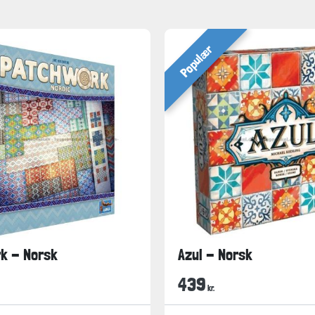
Populær
k - Norsk
Azul - Norsk
439
kr.