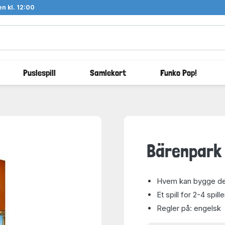
n kl. 12:00
Puslespill
Samlekort
Funko Pop!
Bärenpark
Hvem kan bygge de
Et spill for 2-4 spill
Regler på: engelsk