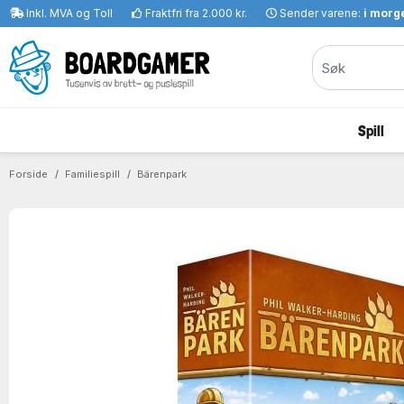
Inkl. MVA og Toll
Fraktfri fra 2.000 kr.
Sender varene:
i morge
Spill
Forside
Familiespill
Bärenpark