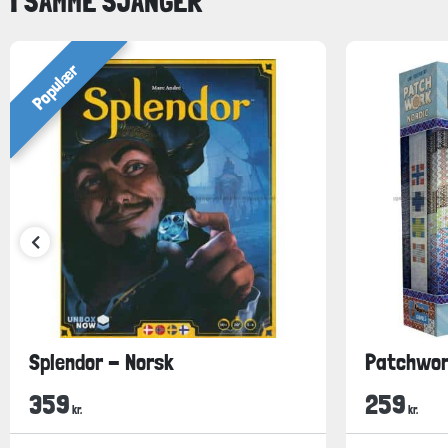
I SAMME SJANGER
Populær
Splendor - Norsk
Patchwor
359
259
kr.
kr.