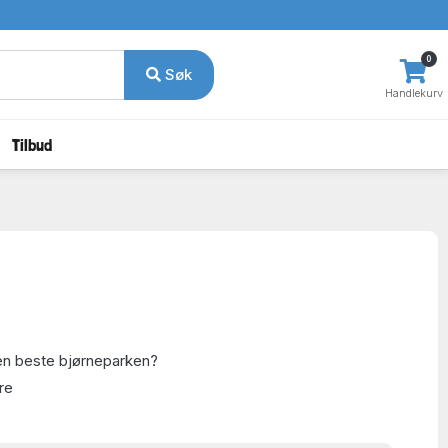
0
Søk
Handlekurv
Tilbud
n beste bjørneparken?
ere