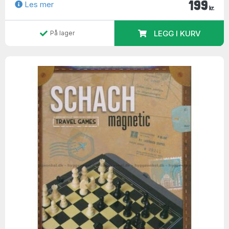
199
Les mer
kr.
LEGG I KURV
På lager