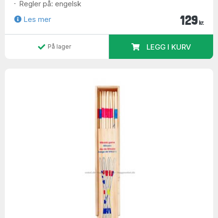
Regler på: engelsk
129
Les mer
kr.
LEGG I KURV
På lager