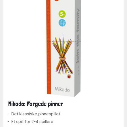
Mikado: Fargede pinner
Det klassiske pinnespillet
Et spill for 2-4 spillere