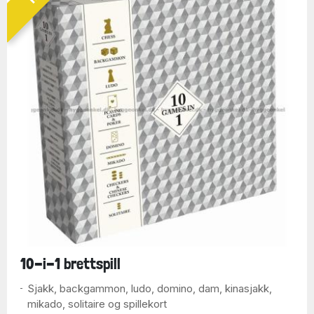
10-i-1 brettspill
Sjakk, backgammon, ludo, domino, dam, kinasjakk,
mikado, solitaire og spillekort