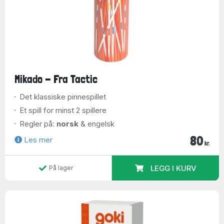
Mikado - Fra Tactic
Det klassiske pinnespillet
Et spill for minst 2 spillere
Regler på:
norsk
& engelsk
80
Les mer
kr.
LEGG I KURV
På lager