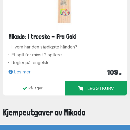
Mikado: I treeske - Fra Goki
Hvem har den stødigste hånden?
Et spill for minst 2 spillere
Regler på: engelsk
109
Les mer
kr.
LEGG I KURV
På lager
Kjempeutgaver av Mikado