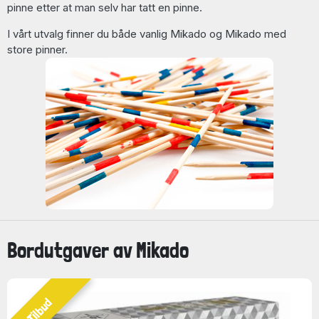
pinne etter at man selv har tatt en pinne.
I vårt utvalg finner du både vanlig Mikado og Mikado med
store pinner.
Bordutgaver av Mikado
Tilbud