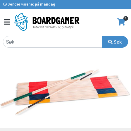
Sender varene:
på mandag
0
Søk