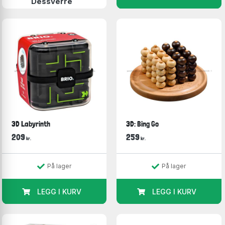
Dessverre
3D Labyrinth
3D: Bing Go
209
259
kr.
kr.
På lager
På lager
LEGG I KURV
LEGG I KURV