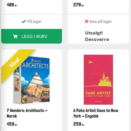
489
279
kr.
kr.
På lager
Ikke på lager
Utsolgt!
LEGG I KURV
Dessverre
Tilbud
7 Wonders: Architects -
A Fake Artist Goes to New
Norsk
York - Engelsk
459
259
kr.
kr.