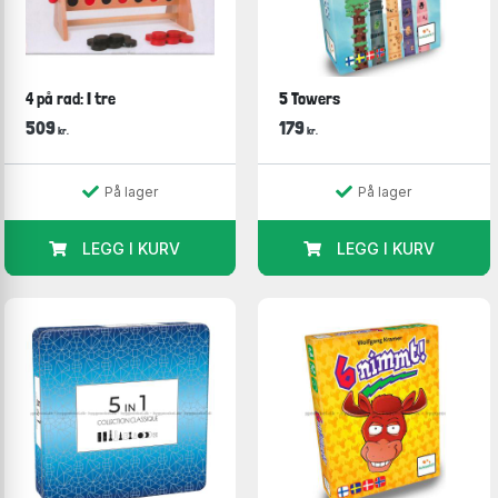
4 på rad: I tre
5 Towers
509
179
kr.
kr.
På lager
På lager
LEGG I KURV
LEGG I KURV