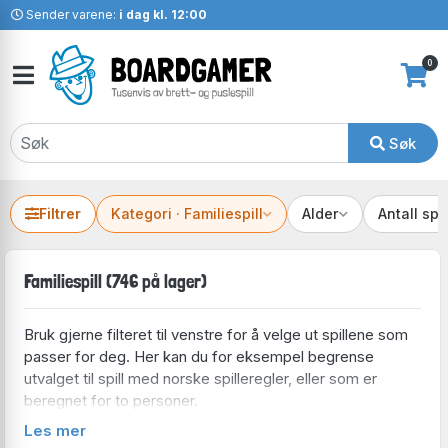
Sender varene:
i dag kl. 12:00
0
Søk
Filtrer
Kategori · Familiespill
Alder
Antall spi
Familiespill (746 på lager)
Bruk gjerne filteret til venstre for å velge ut spillene som
passer for deg. Her kan du for eksempel begrense
utvalget til spill med norske spilleregler, eller som er
beregnet for to personer.
Les mer