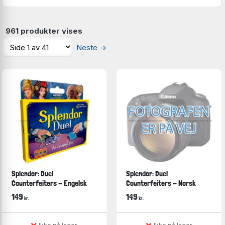
961 produkter vises
Neste
→
Splendor: Duel
Splendor: Duel
Counterfeiters - Engelsk
Counterfeiters - Norsk
149
149
kr.
kr.