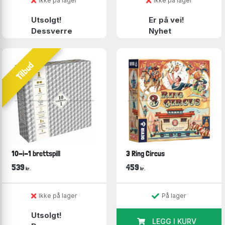
Ikke på lager
Ikke på lager
Utsolgt!
Er på vei!
Dessverre
Nyhet
Tilbud
10-i-1 brettspill
3 Ring Circus
539
459
kr.
kr.
Ikke på lager
På lager
Utsolgt!
LEGG I KURV