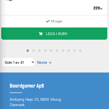
229
kr.
På lager
LEGG I KURV
Neste
→
Boardgamer ApS
Arnbjerg Høje 33, 8800 Viborg
Danmark