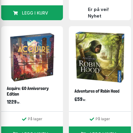
Er på vei!
LEGG I KURV
Nyhet
Acquire: 60 Anniversary
Adventures of Robin Hood
Edition
659
kr.
1229
kr.
På lager
På lager