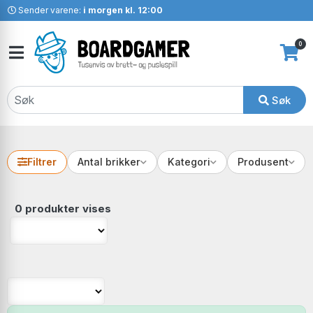
Sender varene:
i morgen kl. 12:00
0
Søk
Filtrer
Antal brikker
Kategori
Produsent
0 produkter vises