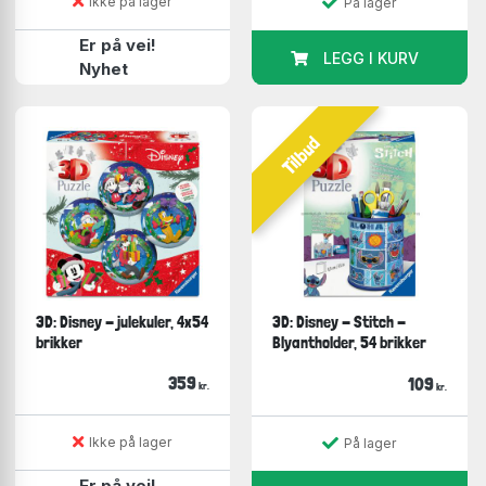
Ikke på lager
På lager
Er på vei!
LEGG I KURV
Nyhet
Tilbud
3D: Disney - julekuler, 4x54
3D: Disney - Stitch -
brikker
Blyantholder, 54 brikker
359
109
kr.
kr.
Ikke på lager
På lager
Er på vei!