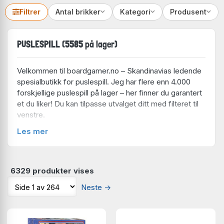
Filtrer
Antal brikker
Kategori
Produsent
PUSLESPILL (5585 på lager)
Velkommen til boardgamer.no – Skandinavias ledende
spesialbutikk for puslespill. Jeg har flere enn 4.000
forskjellige puslespill på lager – her finner du garantert
et du liker! Du kan tilpasse utvalget ditt med filteret til
venstre.
Les mer
Produsent
Ravensburger
(862 på lager)
Bluebird
(451 på lager)
Enjoy
(401 på lager)
6329 produkter vises
Clementoni
(356 på lager)
Neste
→
Schmidt
(331 på lager)
Eurographics
(264 på lager)
Art Puzzle
(253 på lager)
Cobble Hill
(251 på lager)