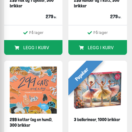
299 fisk og 1 dykker, 300
299 hunder og 1 katt, 300
brikker
brikker
279
279
kr.
kr.
På lager
På lager
LEGG I KURV
LEGG I KURV
Populær
299 katter (og en hund),
3 ballerinaer, 1000 brikker
300 brikker