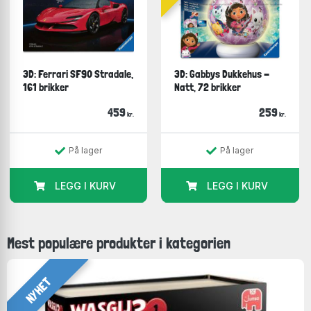
3D: Ferrari SF90 Stradale,
3D: Gabbys Dukkehus -
161 brikker
Natt, 72 brikker
459
259
kr.
kr.
På lager
På lager
LEGG I KURV
LEGG I KURV
Mest populære produkter i kategorien
NYHET