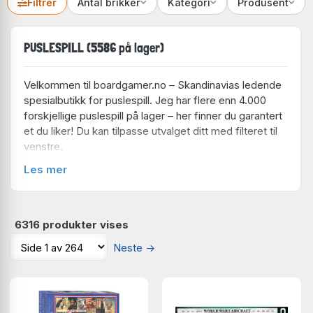
Filtrer
Antal brikker
Kategori
Produsent
PUSLESPILL (5586 på lager)
Velkommen til boardgamer.no – Skandinavias ledende
spesialbutikk for puslespill. Jeg har flere enn 4.000
forskjellige puslespill på lager – her finner du garantert
et du liker! Du kan tilpasse utvalget ditt med filteret til
venstre.
Les mer
Produsent
Ravensburger
(858 på lager)
Bluebird
(453 på lager)
Enjoy
(401 på lager)
6316 produkter vises
Clementoni
(357 på lager)
Neste
→
Schmidt
(332 på lager)
Eurographics
(269 på lager)
Art Puzzle
(256 på lager)
Trefl
(252 på lager)
Cobble Hill
(251 på lager)