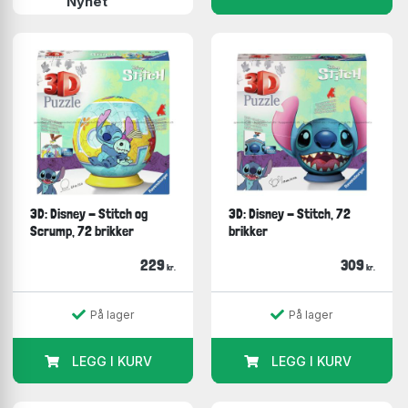
Nyhet
3D: Disney - Stitch og
3D: Disney - Stitch, 72
Scrump, 72 brikker
brikker
229
309
kr.
kr.
På lager
På lager
LEGG I KURV
LEGG I KURV