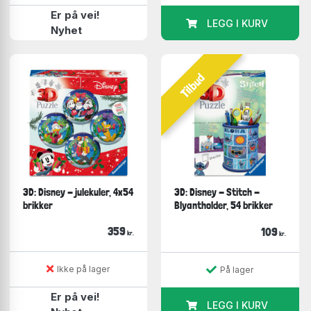
Er på vei!
LEGG I KURV
Nyhet
Tilbud
3D: Disney - julekuler, 4x54
3D: Disney - Stitch -
brikker
Blyantholder, 54 brikker
359
109
kr.
kr.
Ikke på lager
På lager
Er på vei!
LEGG I KURV