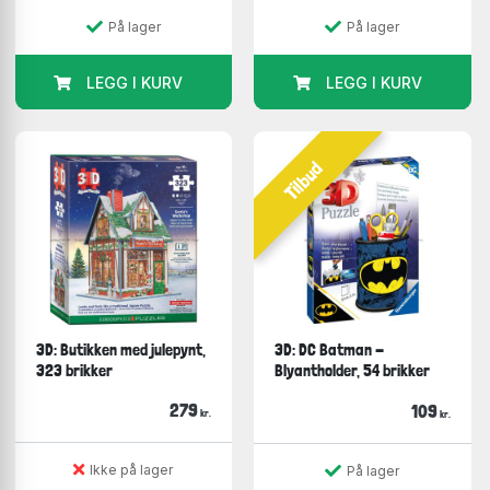
På lager
På lager
LEGG I KURV
LEGG I KURV
Tilbud
3D: Butikken med julepynt,
3D: DC Batman -
323 brikker
Blyantholder, 54 brikker
279
109
kr.
kr.
Ikke på lager
På lager