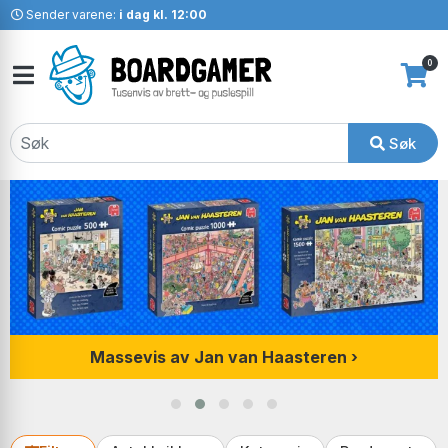
Sender varene:
i dag kl. 12:00
0
Søk
Massevis av Jan van Haasteren