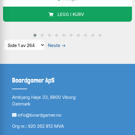
LEGG I KURV
Neste
→
Boardgamer ApS
Arnbjerg Høje 33, 8800 Viborg
Danmark
info@boardgamer.no
Org nr.: 920 262 813 MVA