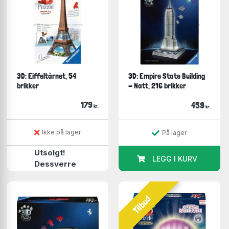
3D: Eiffeltårnet, 54
3D: Empire State Building
brikker
- Natt, 216 brikker
179
459
kr.
kr.
Ikke på lager
På lager
Utsolgt!
LEGG I KURV
Dessverre
Tilbud