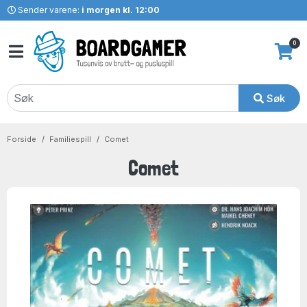
Sender varene:
i morgen kl. 12:00
0
Søk
Forside
Familiespill
Comet
Comet