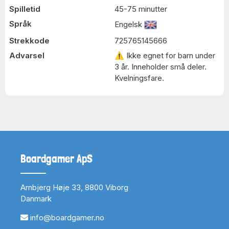
Spilletid
45-75 minutter
Språk
Engelsk
Strekkode
725765145666
Advarsel
⚠ Ikke egnet for barn under
3 år. Inneholder små deler.
Kvelningsfare.
Boardgamer ApS
Arnbjerg Høje 33, 8800 Viborg
Danmark
info@boardgamer.no