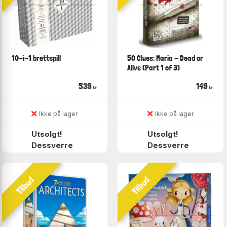
10-i-1 brettspill
50 Clues: Maria - Dead or
Alive (Part 1 of 3)
539
149
kr.
kr.
Ikke på lager
Ikke på lager
Utsolgt!
Utsolgt!
Dessverre
Dessverre
Tilbud
Tilbud