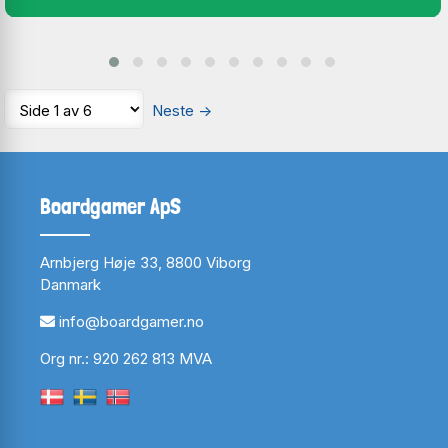
Neste
→
Boardgamer ApS
Arnbjerg Høje 33, 8800 Viborg
Danmark
info@boardgamer.no
Org nr.: 920 262 813 MVA