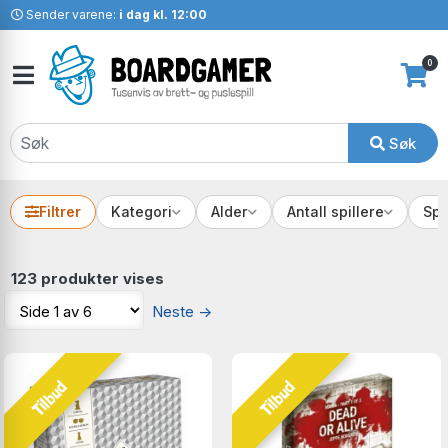
Sender varene:
i dag kl. 12:00
0
Søk
Filtrer
Kategori
Alder
Antall spillere
Spr
123 produkter vises
Neste
→
Tilbud
Tilbud