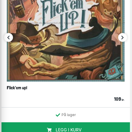
Flick'em up!
109
kr.
På lager
LEGG I KURV