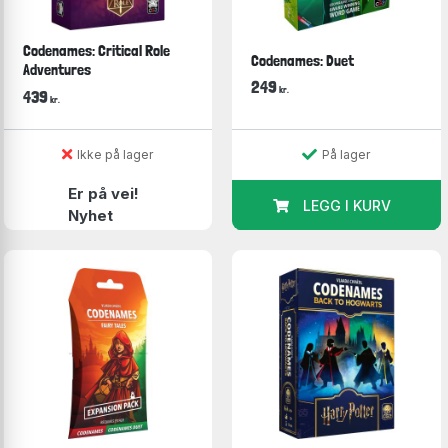
Codenames: Critical Role
Codenames: Duet
Adventures
249
kr.
439
kr.
Ikke på lager
På lager
Er på vei!
LEGG I KURV
Nyhet