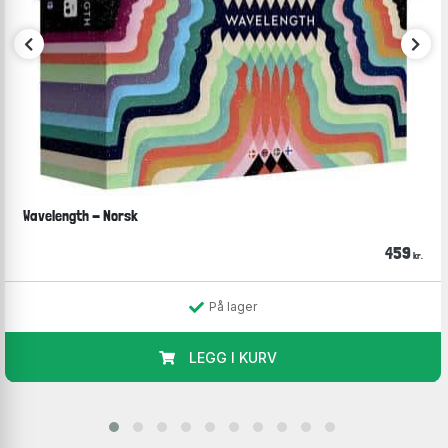
Wavelength - Norsk
459
kr.
På lager
LEGG I KURV