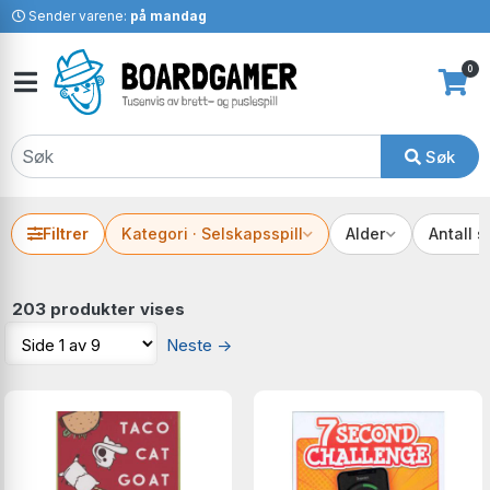
Sender varene:
på mandag
0
Søk
Filtrer
Kategori · Selskapsspill
Alder
Antall s
203 produkter vises
Neste
→