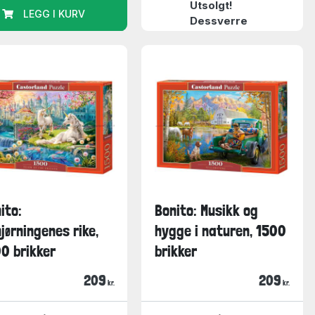
Utsolgt!
LEGG I KURV
Dessverre
ito:
Bonito: Musikk og
jørningenes rike,
hygge i naturen, 1500
0 brikker
brikker
209
209
kr.
kr.