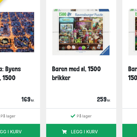
a: Byens
Baren med øl, 1500
Bar
, 1500
brikker
150
169
259
kr.
kr.
På lager
På lager
GG I KURV
LEGG I KURV