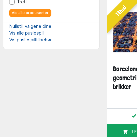
Trefl
Tilbud
Vis alle produsenter
Nullstill valgene dine
Vis alle puslespill
Vis puslespilltilbehør
Barcelon
geometri
brikker
LE