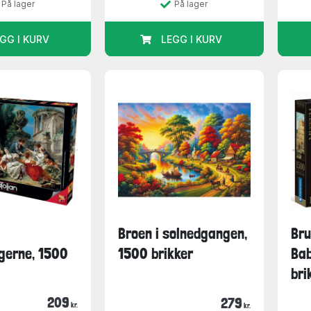
På lager
På lager
GG I KURV
LEGG I KURV
Broen i solnedgangen,
Bru
gerne, 1500
1500 brikker
Bab
bri
209
279
kr.
kr.