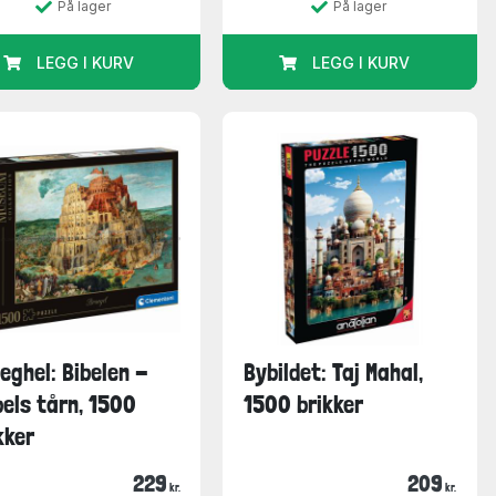
På lager
På lager
LEGG I KURV
LEGG I KURV
eghel: Bibelen -
Bybildet: Taj Mahal,
els tårn, 1500
1500 brikker
kker
229
209
kr.
kr.