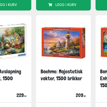
GG I KURV
LEGG I KURV
Avslapning
Boehme: Majestetisk
Bon
t, 1500
vokter, 1500 brikker
Enh
150
229
209
kr.
kr.