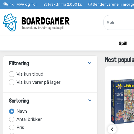
Inkl. MVA og Toll
Fraktfri fra 2.000 kr.
Sender varene:
i morge
Spill
Mest popul
Filtrering
Vis kun tilbud
Vis kun varer på lager
Sortering
Navn
Antal brikker
Pris