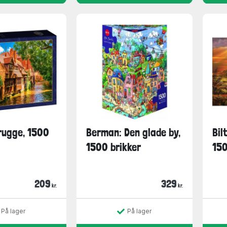
rugge, 1500
Berman: Den glade by,
Bil
1500 brikker
150
209
329
kr.
kr.
På lager
På lager