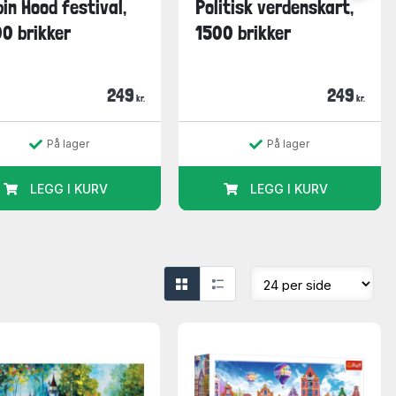
in Hood festival,
Politisk verdenskart,
0 brikker
1500 brikker
249
249
kr.
kr.
På lager
På lager
LEGG I KURV
LEGG I KURV