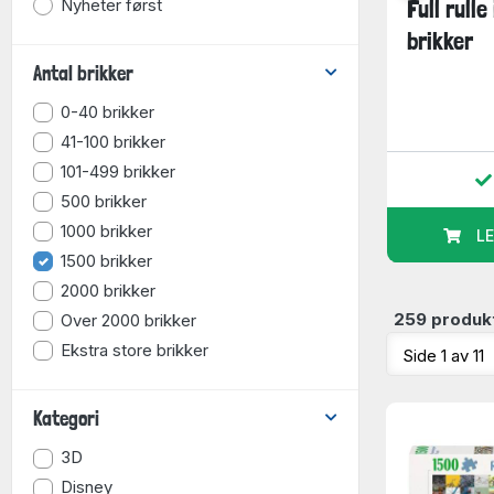
Nyheter først
 i full
Athabasca-elven,
Full rulle
rikker
Jasper National Park,
brikker
1500...
Antal brikker
0-40 brikker
199
209
kr.
kr.
41-100 brikker
101-499 brikker
ger
På lager
500 brikker
1000 brikker
LEGG I KURV
LE
e
1500 brikker
2000 brikker
259 produk
Over 2000 brikker
Ekstra store brikker
Kategori
3D
Disney