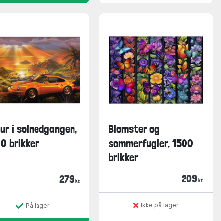
tur i solnedgangen,
Blomster og
0 brikker
sommerfugler, 1500
brikker
209
279
kr.
kr.
Ikke på lager
På lager