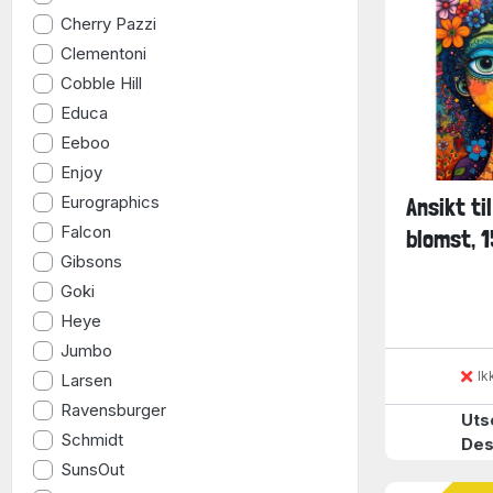
Cherry Pazzi
Clementoni
Cobble Hill
Educa
Eeboo
Enjoy
Eurographics
Ansikt til
Falcon
blomst, 1
Gibsons
Goki
Heye
Jumbo
Ik
Larsen
Ravensburger
Uts
Schmidt
Des
SunsOut