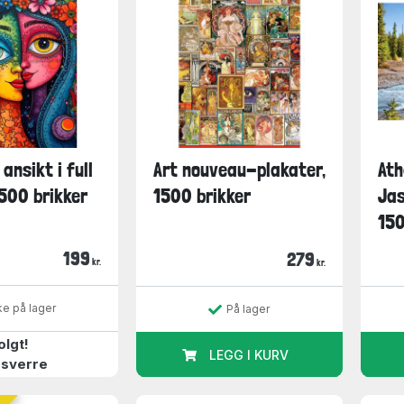
 ansikt i full
Art nouveau-plakater,
Ath
500 brikker
1500 brikker
Jas
150
199
279
kr.
kr.
ke på lager
På lager
olgt!
LEGG I KURV
sverre