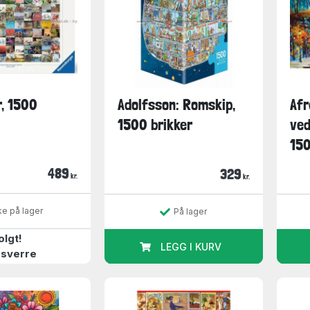
r, 1500
Adolfsson: Romskip,
Afr
1500 brikker
ved
150
489
329
kr.
kr.
ke på lager
På lager
olgt!
LEGG I KURV
sverre