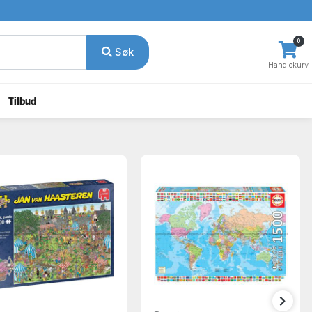
0
Søk
Handlekurv
Tilbud