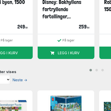
 i byen, 1500
Disney: Bokhyllens
Rob
fortryllende
150
fortellinger,...
249
259
kr.
kr.
På lager
På lager
GG I KURV
LEGG I KURV
ter vises
Neste
→