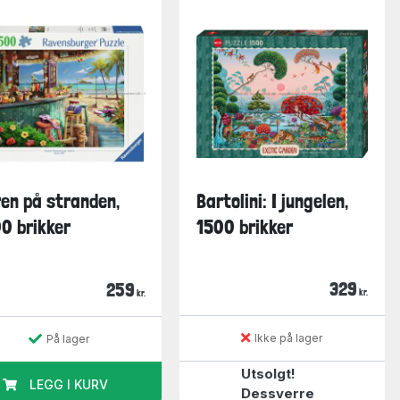
en på stranden,
Bartolini: I jungelen,
0 brikker
1500 brikker
329
259
kr.
kr.
Ikke på lager
På lager
Utsolgt!
LEGG I KURV
Dessverre