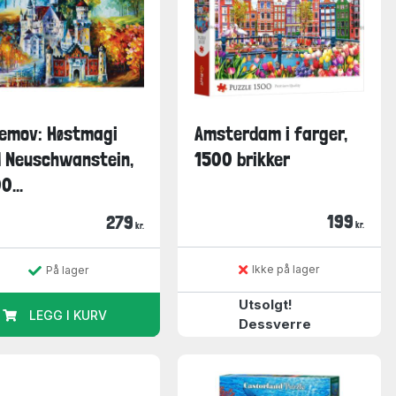
emov: Høstmagi
Amsterdam i farger,
 Neuschwanstein,
1500 brikker
0...
199
279
kr.
kr.
Ikke på lager
På lager
Utsolgt!
LEGG I KURV
Dessverre