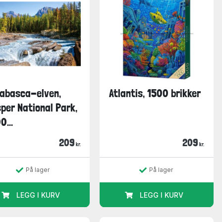
abasca-elven,
Atlantis, 1500 brikker
per National Park,
0...
209
209
kr.
kr.
På lager
På lager
LEGG I KURV
LEGG I KURV