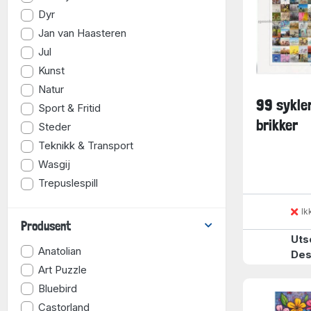
Dyr
Jan van Haasteren
Jul
Kunst
Natur
99 sykle
Sport & Fritid
brikker
Steder
Teknikk & Transport
Wasgij
Trepuslespill
Ik
Produsent
Uts
Anatolian
Des
Art Puzzle
Bluebird
Castorland