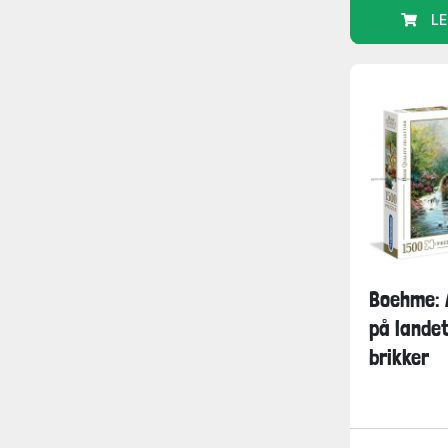
LE
Boehme: 
på lande
brikker